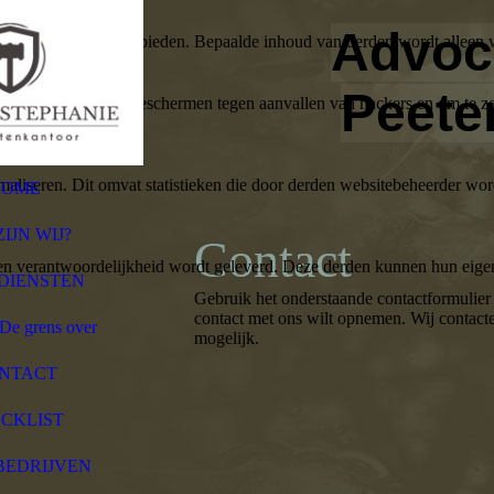
Advoc
bruikerservaring te bieden. Bepaalde inhoud van derden wordt alleen 
Peete
rbeeld om deze te beschermen tegen aanvallen van hackers en om te zor
aliseren. Dit omvat statistieken die door derden websitebeheerder wor
HOME
ZIJN WIJ?
Contact
n verantwoordelijkheid wordt geleverd. Deze derden kunnen hun eigen c
DIENSTEN
Gebruik het onderstaande contactformulier a
contact met ons wilt opnemen. Wij contact
e grens over
mogelijk.
NTACT
CKLIST
BEDRIJVEN