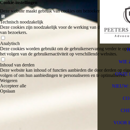
Cookie-instellingen
Deze website maakt gebruik van cookies om bezoekers een optimale ge
Technisch noodzakelijk
Deze cookies zijn noodzakelijk voor de werking van de website, bijvoo
van bezoekers.
Analytisch
Deze cookies worden gebruikt om de gebruikerservaring verder te optim
het volgen van de gebruikersactiviteit op verschillende websites.
WIE 
Inhoud van derden
Deze website kan inhoud of functies aanbieden die door derden op eige
ONZE 
volgen of om hun aanbiedingen te personaliseren en te optimaliseren.
Weigeren
Accepteer alle
NIEUW: D
Opslaan
CO
CHE
VOOR 