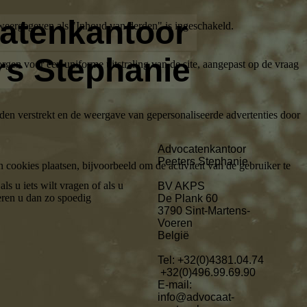
atenkantoor
weergegeven als "Inhoud van derden" is ingeschakeld.
rs Stephanie
gen voor een uniforme uitstraling van de site, aangepast op de vraag
den verstrekt en de weergave van gepersonaliseerde advertenties door
Ad
vocatenkantoor
Peeters Stephanie
ookies plaatsen, bijvoorbeeld om de activiteit van de gebruiker te
ls u iets wilt vragen of als u
BV AKPS
eren u dan zo spoedig
De Plank 60
3790 Sint-Martens-
Voeren
België
Tel: +32(0)4381.04.74
+32(0)496.99.69.90
E-mail:
info@advocaat-